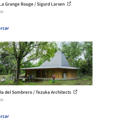
La Grange Rouge / Sigurd Larsen
os
rcar
a del Sombrero / Tezuka Architects
os
rcar