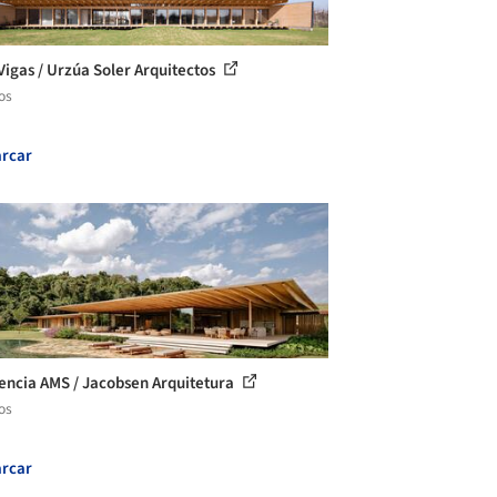
Vigas / Urzúa Soler Arquitectos
os
rcar
encia AMS / Jacobsen Arquitetura
os
rcar