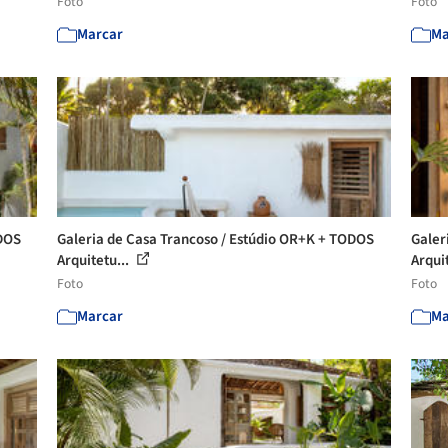
Foto
Foto
Marcar
Ma
ODOS
Galeria de Casa Trancoso / Estúdio OR+K + TODOS
Galer
Arquitetu...
Arqui
Foto
Foto
Marcar
Ma