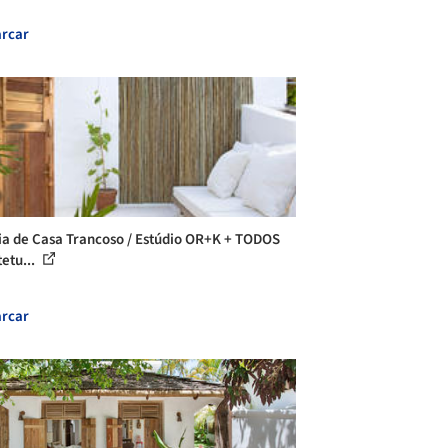
rcar
ia de Casa Trancoso / Estúdio OR+K + TODOS
tetu...
rcar