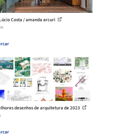
Lúcio Costa / amanda arcuri
os
rcar
lhores desenhos de arquitetura de 2023
s
rcar