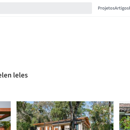
Projetos
Artigos
len leles