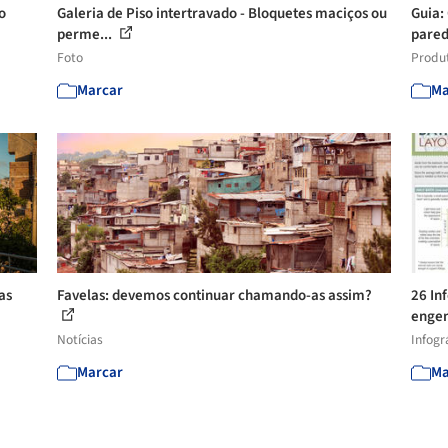
o
Galeria de Piso intertravado - Bloquetes maciços ou
Guia:
perme...
pared
Foto
Produ
Marcar
Ma
as
Favelas: devemos continuar chamando-as assim?
26 In
engen
Notícias
Infogr
Marcar
Ma