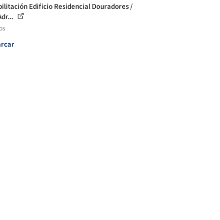
ilitación Edificio Residencial Douradores /
dr...
os
rcar