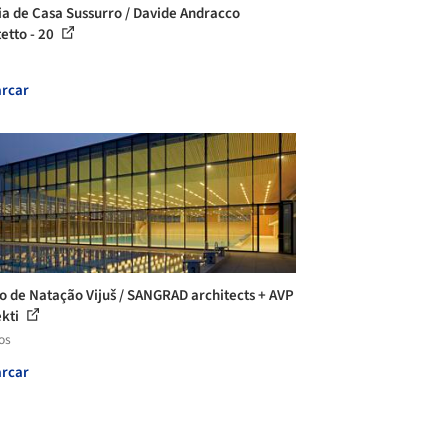
ia de Casa Sussurro / Davide Andracco
tetto - 20
rcar
o de Natação Vijuš / SANGRAD architects + AVP
ekti
os
rcar