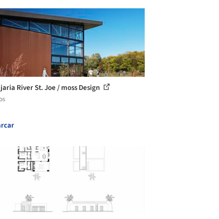
jaria River St. Joe / moss Design
os
rcar