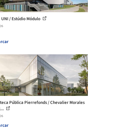
 UNI / Estúdio Módulo
os
rcar
oteca Pública Pierrefonds / Chevalier Morales
...
os
rcar