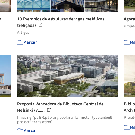
a
10 Exemplos de estruturas de vigas metálicas
Ágora
treliçadas
Projet
Artigos
Marcar
Ma
Proposta Vencedora da Biblioteca Central de
Bibli
Helsinki / AL...
Archit
[missing "pt-BR.jslibrary.bookmarks_meta_type.unbuilt-
Projet
project" translation]
Ma
Marcar