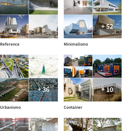
+ 52
Reference
Minimalismo
+ 36
+ 10
Urbanismo
Container