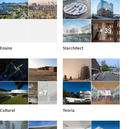
+ 39
Ensino
Starchitect
+ 7
+ 31
Cultural
Teoria