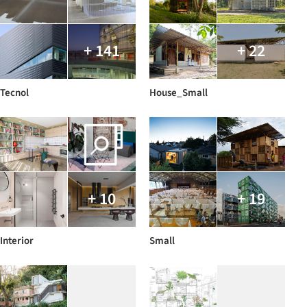
+ 141
+ 22
Tecnol
House_Small
+ 10
+ 19
Interior
Small