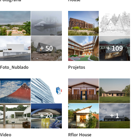
+ 50
+ 109
Foto_Nublado
Projetos
+ 20
+ 1
Video
Rflor House