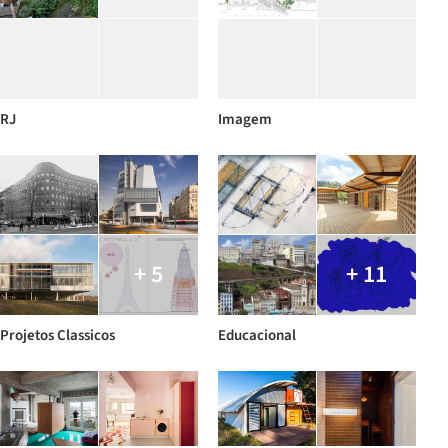
RJ
Imagem
+ 5
+ 11
Projetos Classicos
Educacional