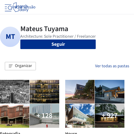
Iniciar sessão
Seguir
Organizar
Ver todas as pastas
+ 128
+ 927
Fotografia
House