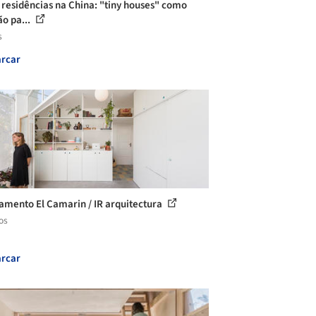
 residências na China: "tiny houses" como
ão pa...
s
rcar
amento El Camarin / IR arquitectura
os
rcar