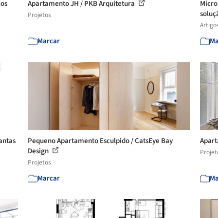
ços
Apartamento JH / PKB Arquitetura
Micro
soluç
Projetos
Artigo
Marcar
Ma
antas
Pequeno Apartamento Esculpido / CatsEye Bay
Apart
Design
Projet
Projetos
Marcar
Ma