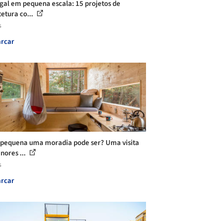
gal em pequena escala: 15 projetos de
tetura co...
s
rcar
pequena uma moradia pode ser? Uma visita
nores ...
s
rcar