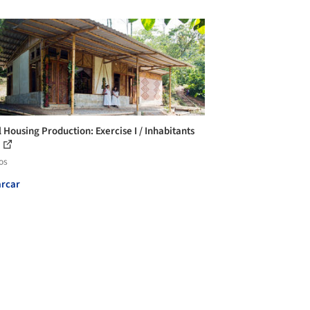
l Housing Production: Exercise I / Inhabitants
os
rcar