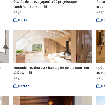
O salão de beleza japonês: 20 projetos que
Portu
combinam forma...
arqui
Artigos
Artigo
Marcar
Ma
o
Morando nas alturas: 7 habitações de até 65m² em
Quão 
sótãos, ...
às me
Artigos
Artigo
Marcar
Ma