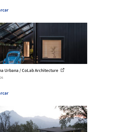
rcar
a Urbana / CoLab Architecture
os
rcar