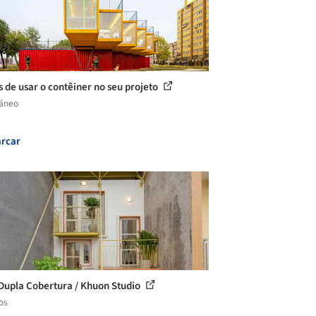
 de usar o contêiner no seu projeto
láneo
rcar
Dupla Cobertura / Khuon Studio
os