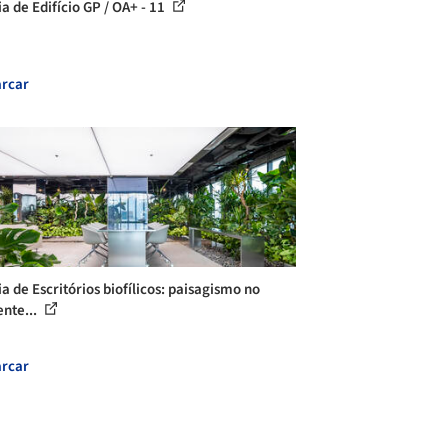
a de Edifício GP / OA+ - 11
rcar
a de Escritórios biofílicos: paisagismo no
nte...
rcar