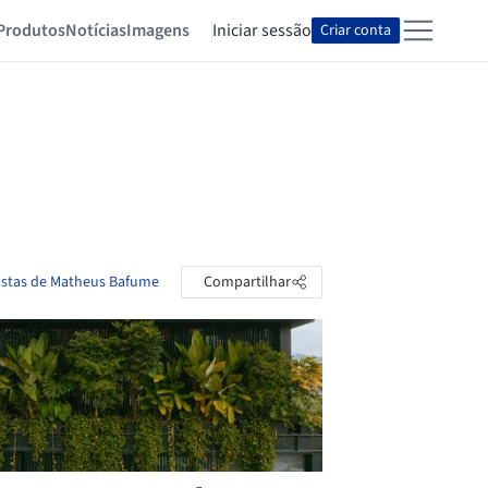
Produtos
Notícias
Imagens
Iniciar sessão
Criar conta
astas de Matheus Bafume
Compartilhar