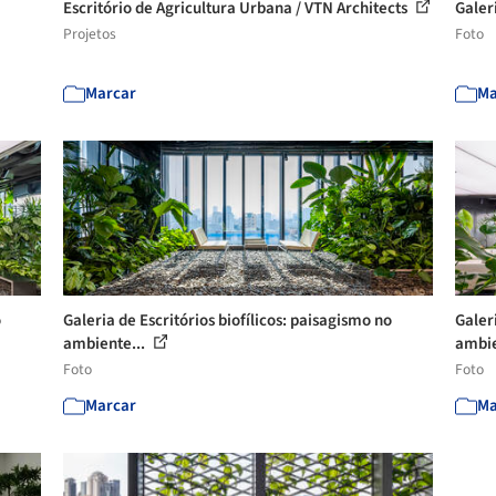
Escritório de Agricultura Urbana / VTN Architects
Galeri
Projetos
Foto
Marcar
Ma
o
Galeria de Escritórios biofílicos: paisagismo no
Galeri
ambiente...
ambie
Foto
Foto
Marcar
Ma