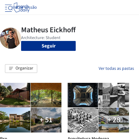
Iniciar sessão
Seguir
Organizar
Ver todas as pastas
+ 51
+ 28
Pro
Arquitetura Moderna