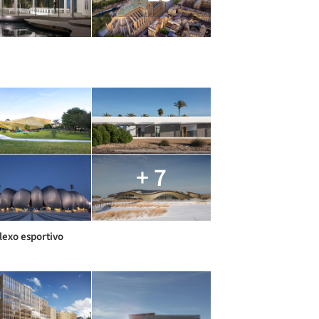
a
+ 7
exo esportivo