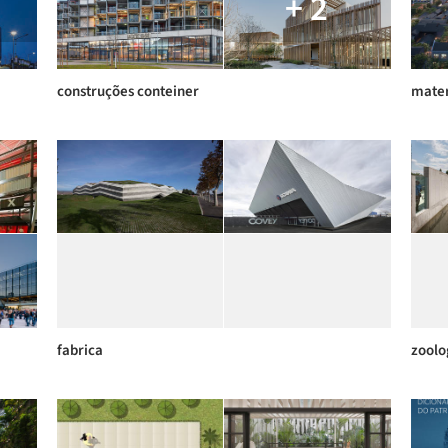
+ 2
construções conteiner
mater
fabrica
zoolo