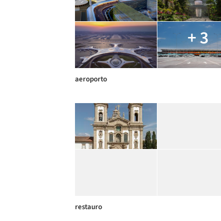
+ 3
aeroporto
restauro