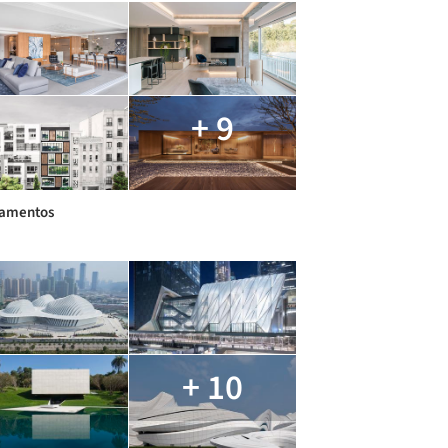
+ 9
tamentos
+ 10