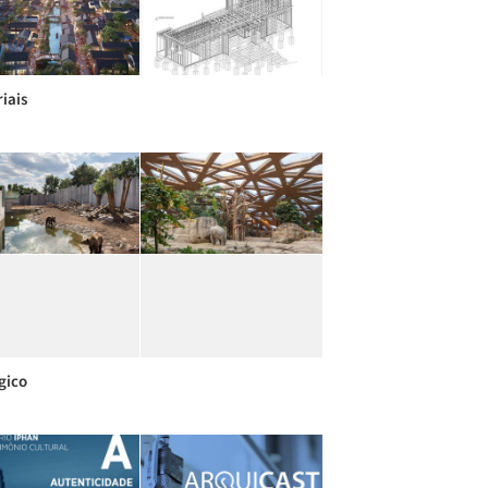
iais
gico