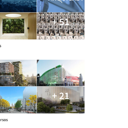
+ 51
s
+ 21
rsos