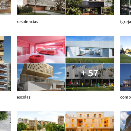
residencias
igrej
+ 57
escolas
compl