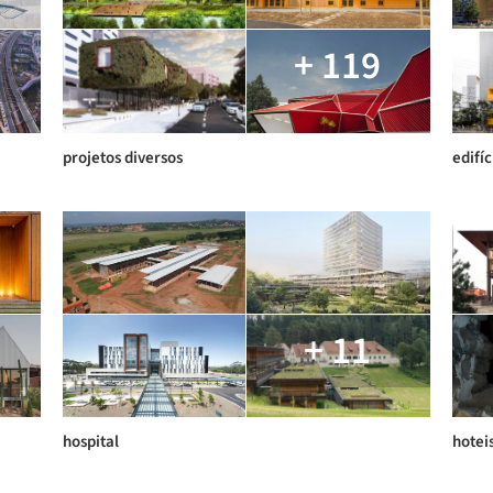
+ 119
projetos diversos
edifí
+ 11
hospital
hotei