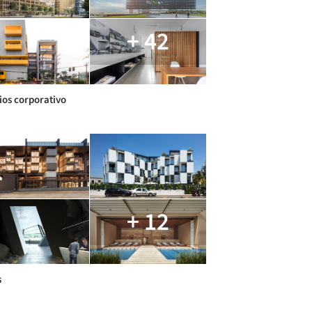
+ 42
cios corporativo
+ 12
s