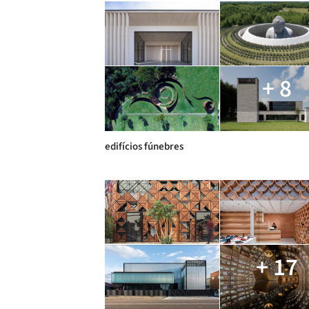
+ 8
edifícios fúnebres
+ 17