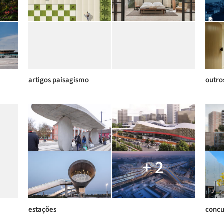
artigos paisagismo
outro
+ 2
estações
concu