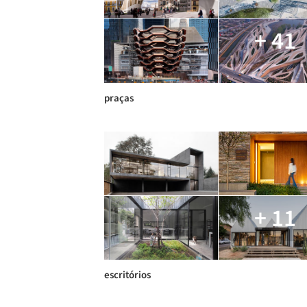
+ 41
praças
+ 11
escritórios