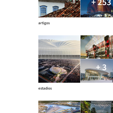
+ 253
artigos
+ 3
estadios