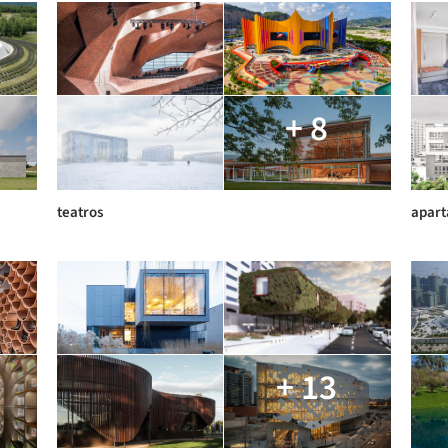
+ 8
teatros
apar
+ 13