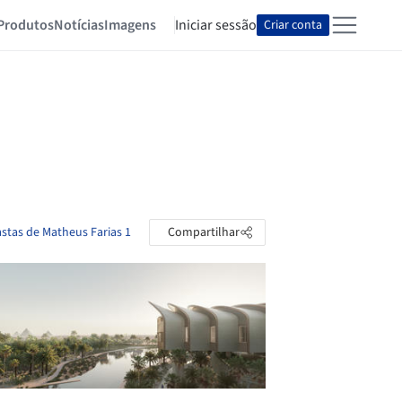
Produtos
Notícias
Imagens
Iniciar sessão
Criar conta
astas de Matheus Farias 1
Compartilhar