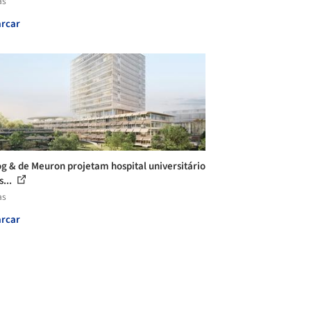
as
rcar
g & de Meuron projetam hospital universitário
s...
as
rcar