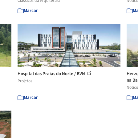
Clássicos da Arquitetura
Notíci
Marcar
Ma
Hospital das Praias do Norte / BVN
Herzo
na Ba
Projetos
Notíci
Marcar
Ma