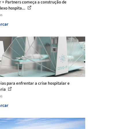
r + Partners começa a construção de
exo hospita...
as
rcar
ias para enfrentar a crise hospitalar e
ária
as
rcar