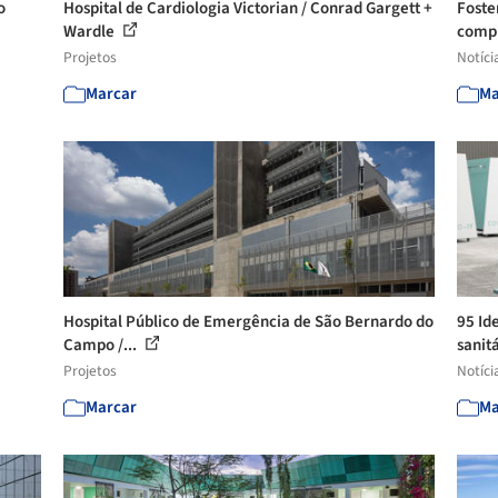
o
Hospital de Cardiologia Victorian / Conrad Gargett +
Foste
Wardle
compl
Projetos
Notíci
Marcar
Ma
Hospital Público de Emergência de São Bernardo do
95 Ide
Campo /...
sanit
Projetos
Notíci
Marcar
Ma