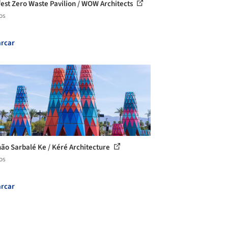
fest Zero Waste Pavilion / WOW Architects
os
rcar
hão Sarbalé Ke / Kéré Architecture
os
rcar