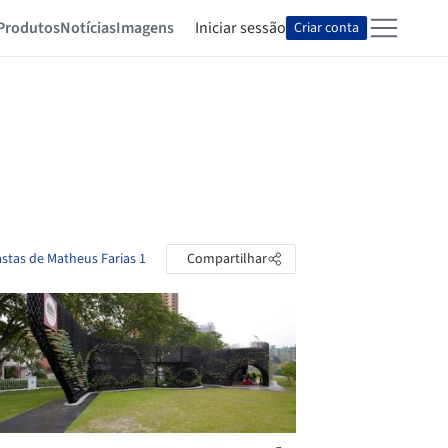
Produtos
Notícias
Imagens
Iniciar sessão
Criar conta
astas de Matheus Farias 1
Compartilhar