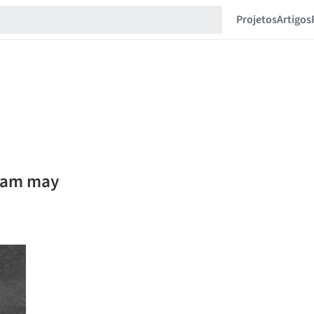
Projetos
Artigos
 ram may