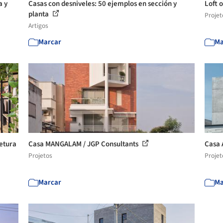
a y
Casas con desniveles: 50 ejemplos en sección y
Loft o
planta
Projet
Artigos
Marcar
Ma
tetura
Casa MANGALAM / JGP Consultants
Casa 
Projetos
Projet
Marcar
Ma