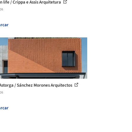
n life / Crippa e Assis Arquitetura
os
rcar
Astorga / Sánchez Morones Arquitectos
os
rcar