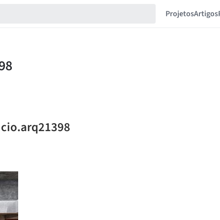
Projetos
Artigos
icio.arq21398