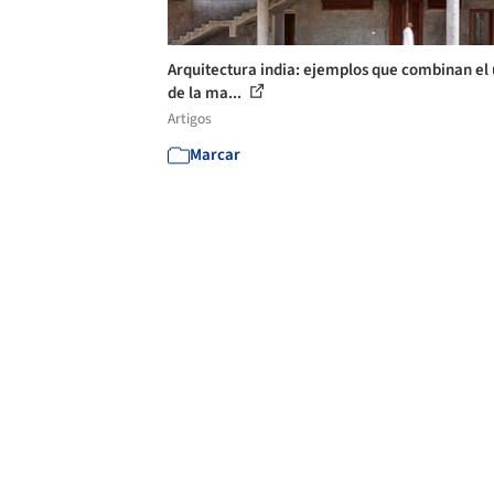
Arquitectura india: ejemplos que combinan el
de la ma...
Artigos
Marcar