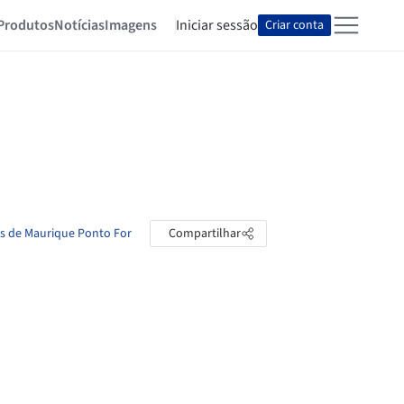
Produtos
Notícias
Imagens
Iniciar sessão
Criar conta
as de Maurique Ponto For
Compartilhar