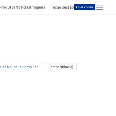
Produtos
Notícias
Imagens
Iniciar sessão
Criar conta
as de Maurique Ponto For
Compartilhar