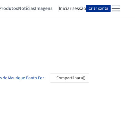
Produtos
Notícias
Imagens
Iniciar sessão
Criar conta
as de Maurique Ponto For
Compartilhar