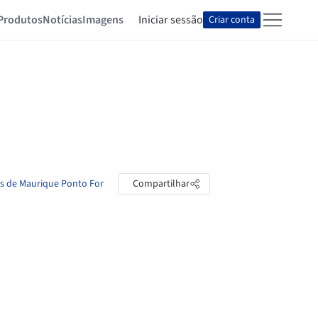
Produtos
Notícias
Imagens
Iniciar sessão
Criar conta
as de Maurique Ponto For
Compartilhar