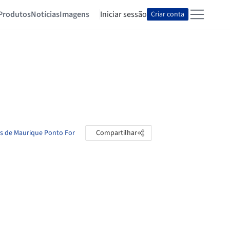
Produtos
Notícias
Imagens
Iniciar sessão
Criar conta
as de Maurique Ponto For
Compartilhar