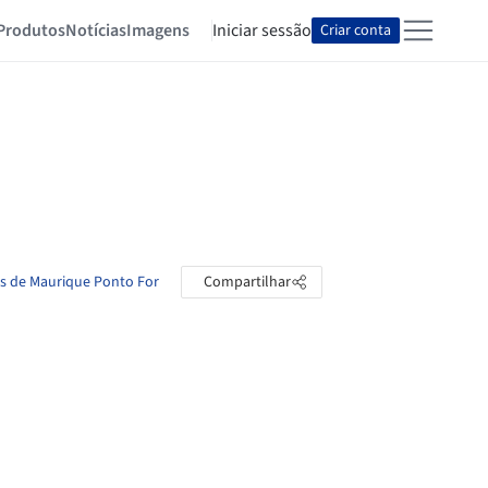
Produtos
Notícias
Imagens
Iniciar sessão
Criar conta
as de Maurique Ponto For
Compartilhar