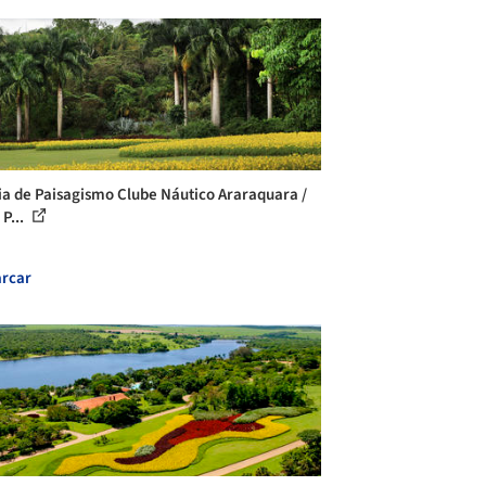
ia de Paisagismo Clube Náutico Araraquara /
 P...
rcar