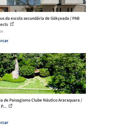
s da escola secundária de Gökçeada / PAB
tects
os
rcar
ia de Paisagismo Clube Náutico Araraquara /
 P...
rcar