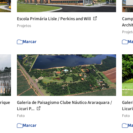
e
Escola Primária Lisle / Perkins and Will
Campu
Archi
Projetos
Projet
Marcar
Ma
rique
Galeria de Paisagismo Clube Náutico Araraquara /
Galer
Licuri P...
Licuri
Foto
Foto
Marcar
Ma