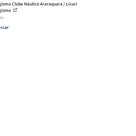
gismo Clube Náutico Araraquara / Licuri
agismo
os
rcar