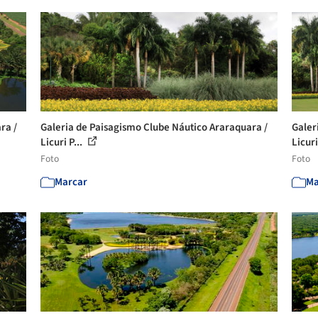
ra /
Galeria de Paisagismo Clube Náutico Araraquara /
Galer
Licuri P...
Licuri
Foto
Foto
Marcar
Ma