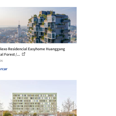
exo Residencial Easyhome Huanggang
al Forest /...
os
rcar