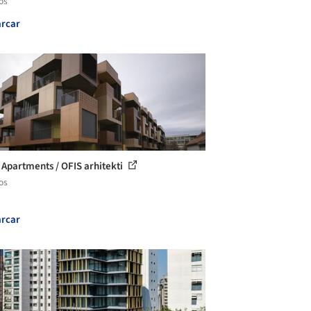
os
rcar
s Apartments / OFIS arhitekti
os
rcar