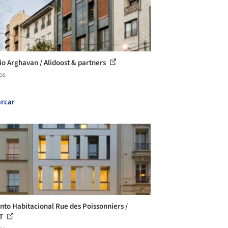
cio Arghavan / Alidoost & partners
os
rcar
nto Habitacional Rue des Poissonniers /
T