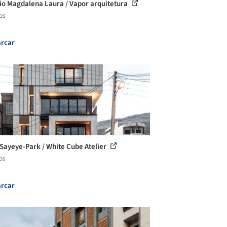
cio Magdalena Laura / Vapor arquitetura
os
rcar
ayeye-Park / White Cube Atelier
os
rcar