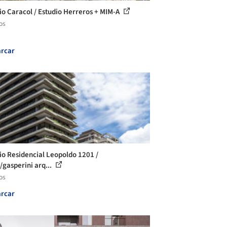
cio Caracol / Estudio Herreros + MIM-A
os
rcar
cio Residencial Leopoldo 1201 /
/gasperini arq...
os
rcar