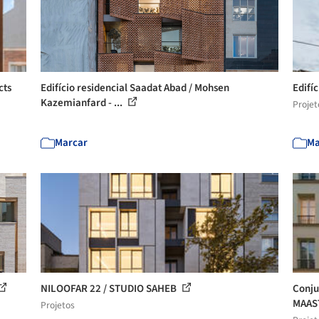
cts
Edifício residencial Saadat Abad / Mohsen
Edifí
Kazemianfard - ...
Projet
Marcar
Ma
NILOOFAR 22 / STUDIO SAHEB
Conju
MAAS
Projetos