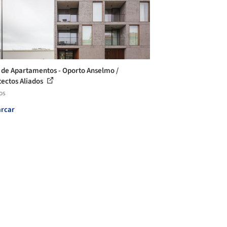
 de Apartamentos - Oporto Anselmo /
tectos Aliados
os
rcar