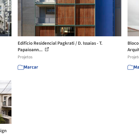
Edifício Residencial Pagkrati / D. Issaias - T.
Bloco
Papaioann...
Arqui
Projetos
Projet
Marcar
Ma
sign