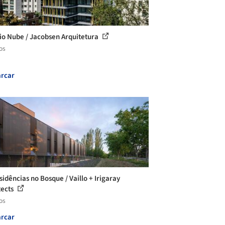
cio Nube / Jacobsen Arquitetura
os
rcar
sidências no Bosque / Vaillo + Irigaray
tects
os
rcar