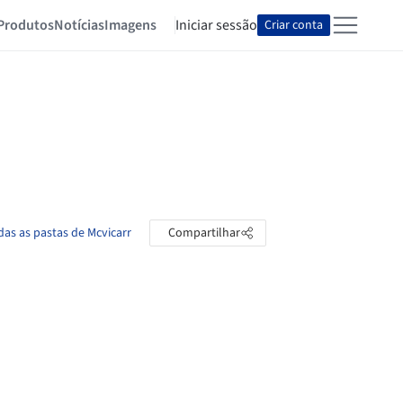
Produtos
Notícias
Imagens
Iniciar sessão
Criar conta
das as pastas de Mcvicarr
Compartilhar