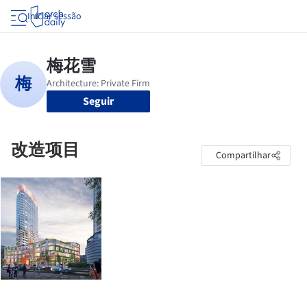
Iniciar sessão
Seguir
改造项目
Compartilhar