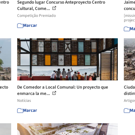
entro
Segundo lugar Concurso Anteproyecto Centro
Jaime
Cultural, Come...
concu
Competição Premiado
[missi
projec
Marcar
Ma
ecto
De Comedor a Local Comunal: Un proyecto que
Ciuda
enmarca la me...
distin
Notícias
Artigo
Marcar
Ma