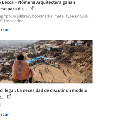
 Lecca + Nómena Arquitectura ganan
rso para dis...
ng "pt-BR.jslibrary.bookmarks_meta_type.unbuilt-
t" translation]
rcar
d ilegal: La necesidad de discutir un modelo
t...
s
rcar