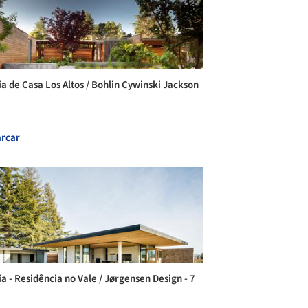
ia de Casa Los Altos / Bohlin Cywinski Jackson
rcar
ia - Residência no Vale / Jørgensen Design - 7