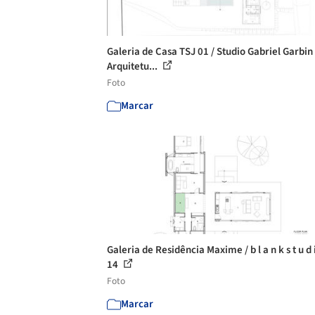
Galeria de Casa TSJ 01 / Studio Gabriel Garbin
Arquitetu...
Foto
Marcar
Galeria de Residência Maxime / b l a n k s t u d i
14
Foto
Marcar