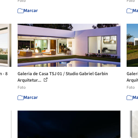
Foto
Foto
Marcar
Ma
 - 8
Galeria de Casa TSJ 01 / Studio Gabriel Garbin
Galer
Arquitetur...
Arqui
Foto
Foto
Marcar
Ma