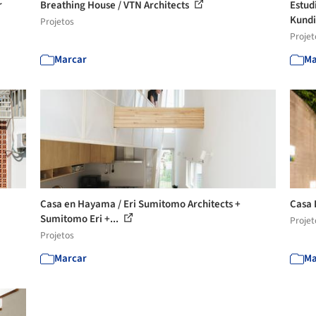
r
Breathing House / VTN Architects
Estud
Kund
Projetos
Projet
Marcar
Ma
Casa en Hayama / Eri Sumitomo Architects +
Casa 
Sumitomo Eri +...
Projet
Projetos
Marcar
Ma