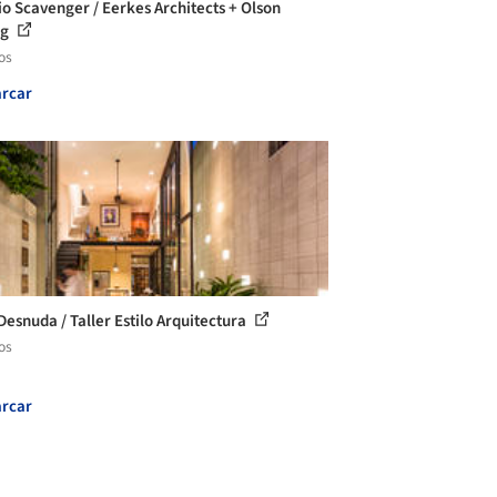
io Scavenger / Eerkes Architects + Olson
ig
os
rcar
Desnuda / Taller Estilo Arquitectura
os
rcar