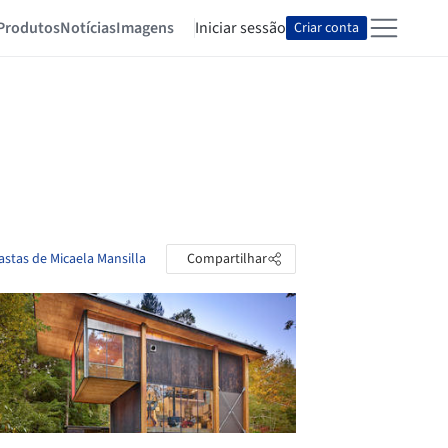
Produtos
Notícias
Imagens
Iniciar sessão
Criar conta
astas de Micaela Mansilla
Compartilhar