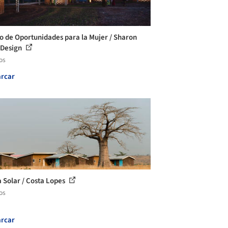
o de Oportunidades para la Mujer / Sharon
 Design
os
rcar
a Solar / Costa Lopes
os
rcar