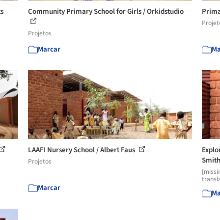
ts
Community Primary School for Girls / Orkidstudio
Prima
Projet
Projetos
Marcar
Ma
LAAFI Nursery School / Albert Faus
Explo
Smith'
Projetos
[missi
transl
Marcar
Ma