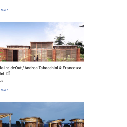
rcar
io InsideOut / Andrea Tabocchini & Francesca
ini
os
rcar