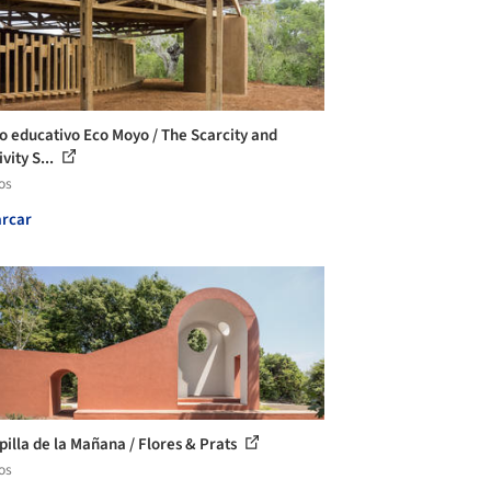
o educativo Eco Moyo / The Scarcity and
vity S...
os
rcar
pilla de la Mañana / Flores & Prats
os