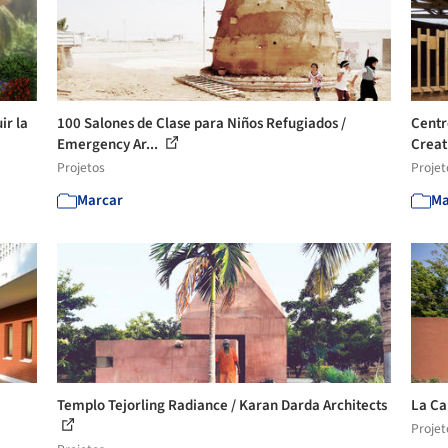
ir la
100 Salones de Clase para Niños Refugiados /
Centr
Emergency Ar...
Creati
Projetos
Projet
Marcar
Ma
Templo Tejorling Radiance / Karan Darda Architects
La Ca
Projet