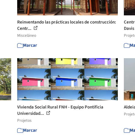
Reinventando las prácticas locales de construcción:
Centr
Centr...
Davis
Misceláneo
Projet
Marcar
Ma
Vivienda Social Rural FNH - Equipo Pontificia
Aldei
Universidad...
Projet
Projetos
Marcar
Ma