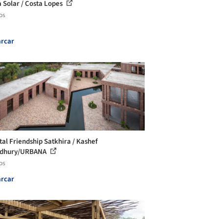
a Solar / Costa Lopes
os
rcar
tal Friendship Satkhira / Kashef
dhury/URBANA
os
rcar