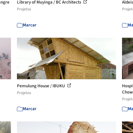
angre
Library of Muyinga / BC Architects
Aldei
Projetos
Projet
Marcar
Ma
Pemulung House / IBUKU
Hospi
Chow
Projetos
Projet
Marcar
Ma