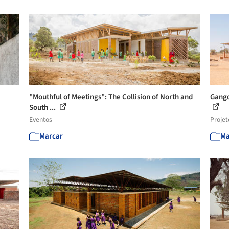
"Mouthful of Meetings": The Collision of North and
Gango
South ...
Eventos
Projet
Marcar
Ma