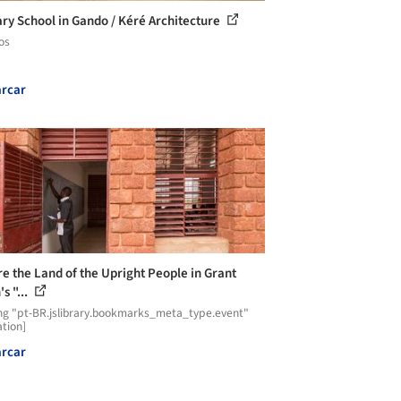
ry School in Gando / Kéré Architecture
os
rcar
re the Land of the Upright People in Grant
s "...
ng "pt-BR.jslibrary.bookmarks_meta_type.event"
ation]
rcar