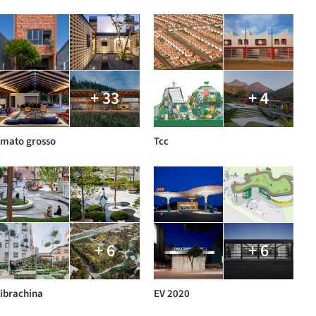
+ 33
+ 4
mato grosso
Tcc
+ 6
+ 6
ibrachina
EV 2020