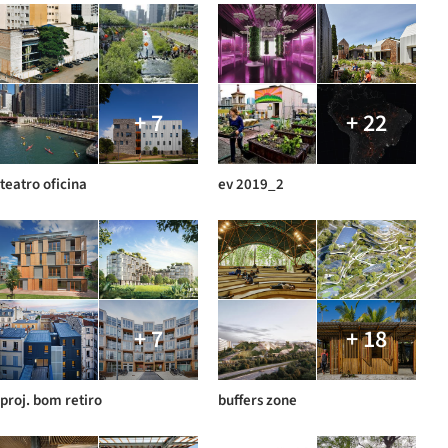
+ 7
+ 22
teatro oficina
ev 2019_2
+ 7
+ 18
proj. bom retiro
buffers zone