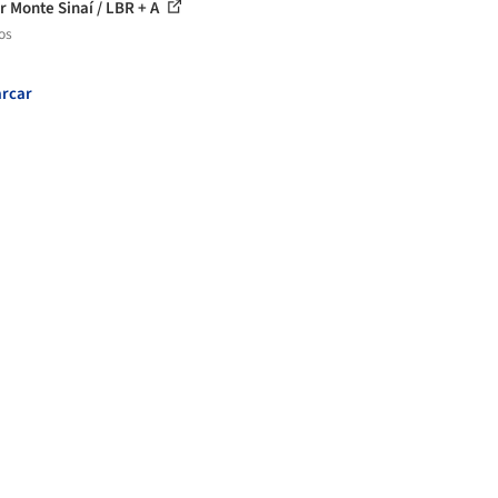
r Monte Sinaí / LBR + A
os
rcar