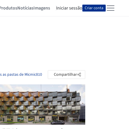
Produtos
Notícias
Imagens
Iniciar sessão
Criar conta
s as pastas de Micmic810
Compartilhar