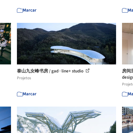
Marcar
Ma
泰山九女峰书房 / gad · line+ studio
房间里的
design
Projetos
Projet
Marcar
Ma