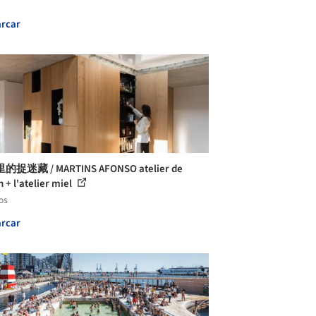
rcar
捉迷藏 / MARTINS AFONSO atelier de
 + l'atelier miel
os
rcar