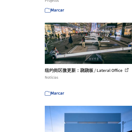
Projetos
Marcar
纽约街区微更新：跷跷板 / Lateral Office
Notícias
Marcar