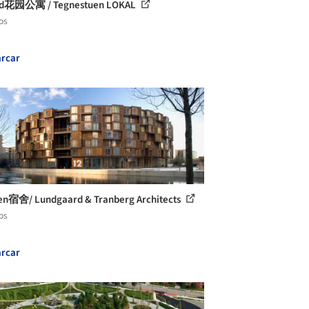
ed花园公寓 / Tegnestuen LOKAL
os
rcar
en宿舍/ Lundgaard & Tranberg Architects
os
rcar