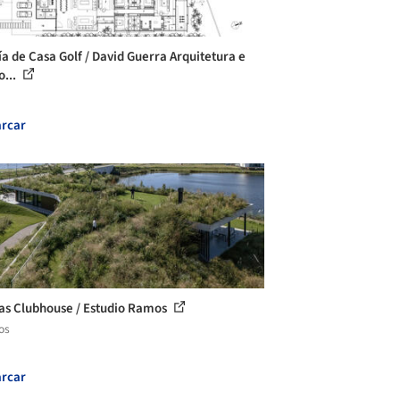
ía de Casa Golf / David Guerra Arquitetura e
o...
rcar
as Clubhouse / Estudio Ramos
os
rcar