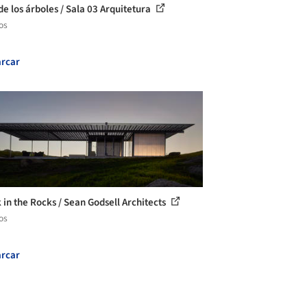
de los árboles / Sala 03 Arquitetura
os
rcar
 in the Rocks / Sean Godsell Architects
os
rcar