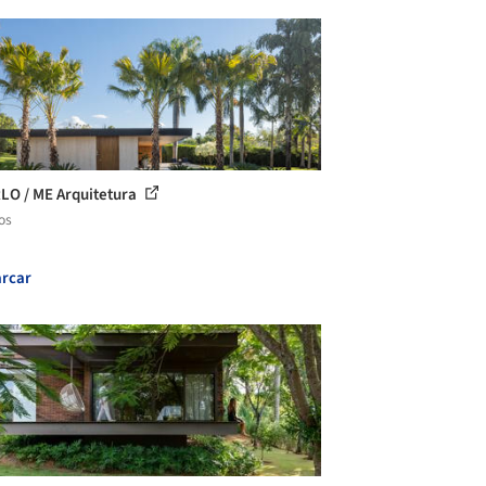
RLO / ME Arquitetura
os
rcar