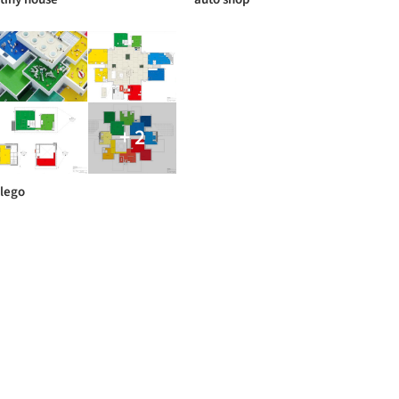
+ 2
lego