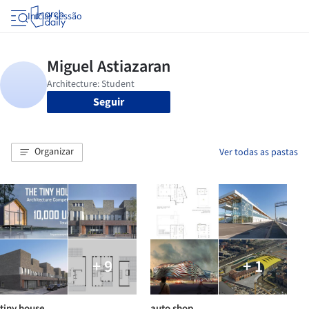
Iniciar sessão
Seguir
Organizar
Ver todas as pastas
+ 9
+ 1
tiny house
auto shop