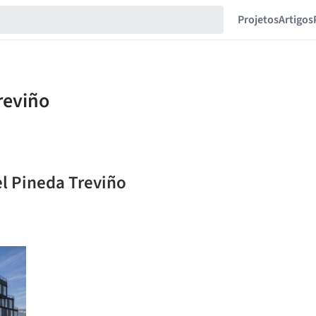
Projetos
Artigos
el Pineda Treviño