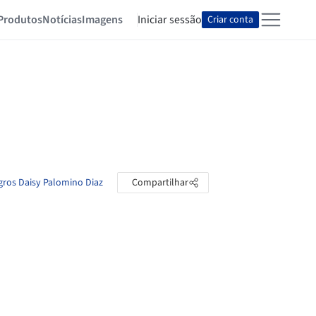
Produtos
Notícias
Imagens
Iniciar sessão
Criar conta
agros Daisy Palomino Diaz
Compartilhar