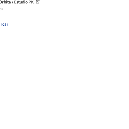
Órbita / Estudio PK
os
rcar