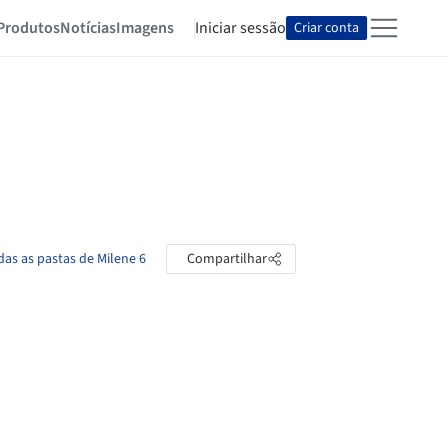
Produtos
Notícias
Imagens
Iniciar sessão
Criar conta
das as pastas de Milene 6
Compartilhar