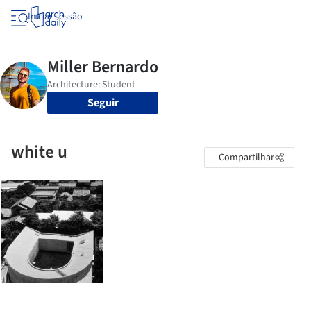
Iniciar sessão
Seguir
white u
Compartilhar