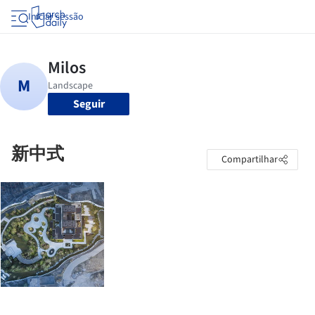
Iniciar sessão
Seguir
新中式
Compartilhar