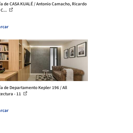
ía de CASA KUALÉ / Antonio Camacho, Ricardo
 C...
rcar
ía de Departamento Kepler 196 / All
tectura - 11
rcar