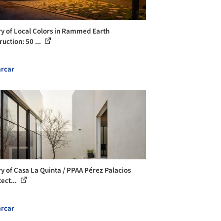
ry of Local Colors in Rammed Earth
uction: 50 ...
rcar
ry of Casa La Quinta / PPAA Pérez Palacios
ect...
rcar