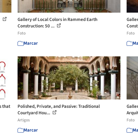
7
Gallery of Local Colors in Rammed Earth
Galle
Construction: 50 ...
Constr
Foto
Foto
Marcar
Ma
s that
Polished, Private, and Passive: Traditional
Galle
Courtyard Hou...
Arquit
Artigos
Foto
Marcar
Ma