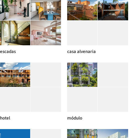
escadas
casa alvenaria
hotel
módulo