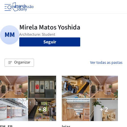
Iniciar sessão
Seguir
Organizar
Ver todas as pastas
+ 8
+ 2
FM_FR
lojas