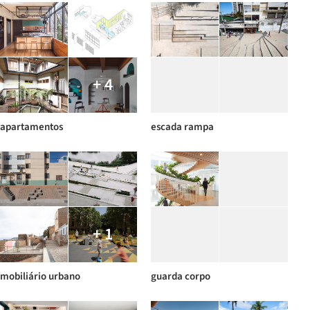
+ 4
apartamentos
escada rampa
+ 1
mobiliário urbano
guarda corpo