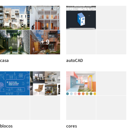
+ 9
casa
autoCAD
blocos
cores