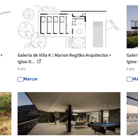
 +
Galería de Villa K / Marion Regitko Arquitectos +
Galer
Igloo D...
Igloo 
Foto
Foto
Marcar
Ma