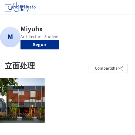
Iniciar sessão
Seguir
立面处理
Compartilhar