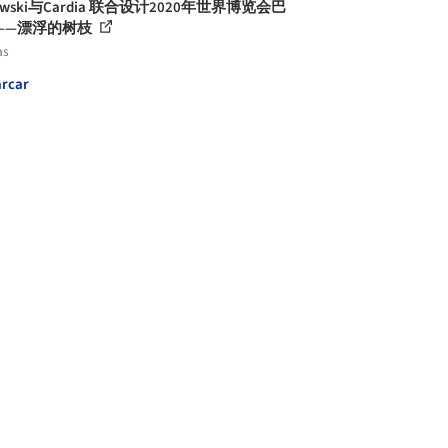
lowski与Cardia 联合设计2020年世界博览会巴
——漂浮的树枝
as
rcar