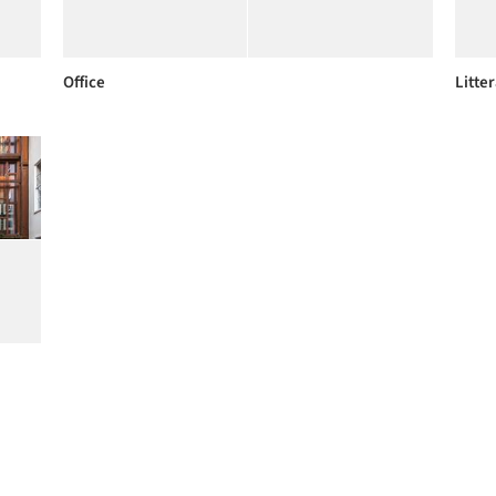
Office
Litte