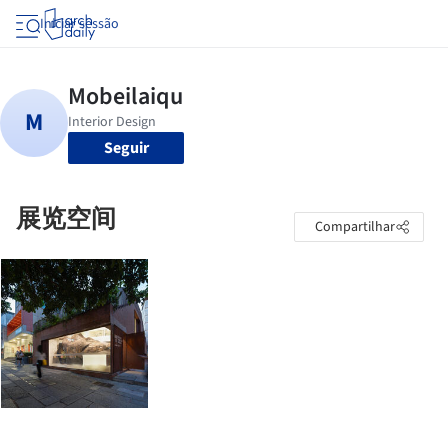
Iniciar sessão
Seguir
展览空间
Compartilhar