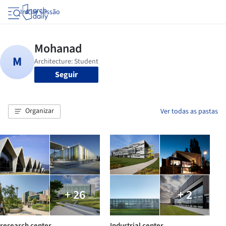
Iniciar sessão
Seguir
Organizar
Ver todas as pastas
+ 26
+ 2
research center
Industrial center