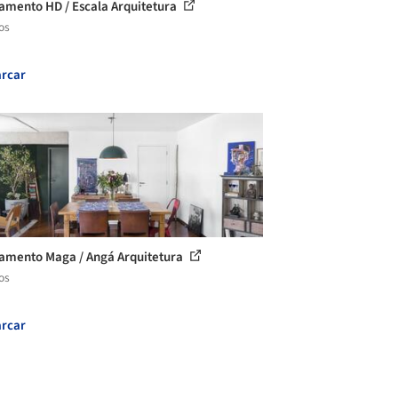
amento HD / Escala Arquitetura
os
rcar
amento Maga / Angá Arquitetura
os
rcar